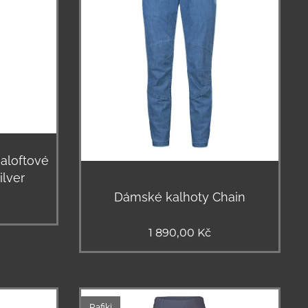
aloftové
ilver
Dámské kalhoty Chain
1 890,00
Kč
Rafiki