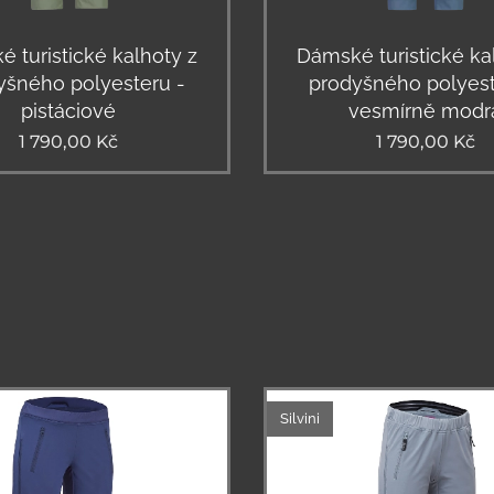
 turistické kalhoty z
Dámské turistické ka
yšného polyesteru -
prodyšného polyest
pistáciové
vesmírně modr
1 790,00
Kč
1 790,00
Kč
Silvini