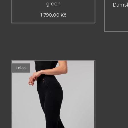
green
Dámsk
1 790,00
Kč
Lelosi