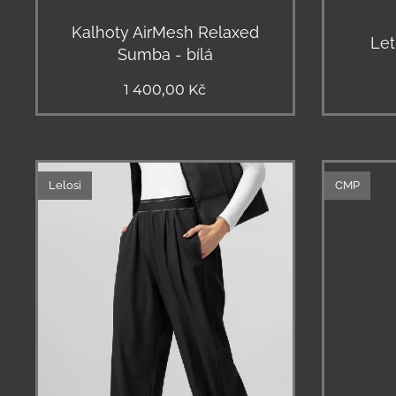
Kalhoty AirMesh Relaxed
Let
Sumba - bílá
1 400,00
Kč
Lelosi
CMP