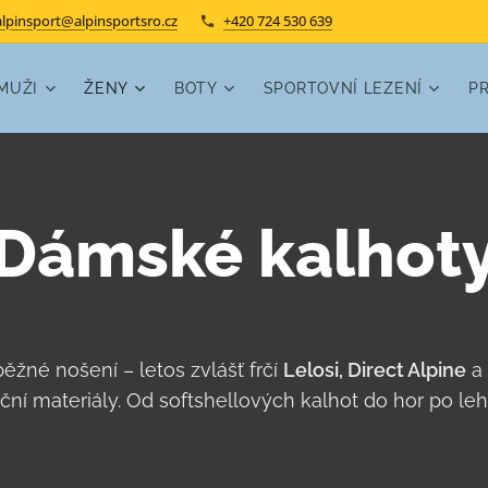
alpinsport@alpinsportsro.cz
+420 724 530 639
MUŽI
ŽENY
BOTY
SPORTOVNÍ LEZENÍ
P
Dámské kalhot
běžné nošení – letos zvlášť frčí
Lelosi, Direct Alpine
a
kční materiály. Od softshellových kalhot do hor po l