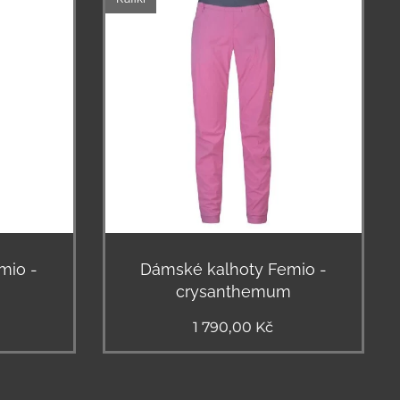
mio -
Dámské kalhoty Femio -
crysanthemum
1 790,00
Kč