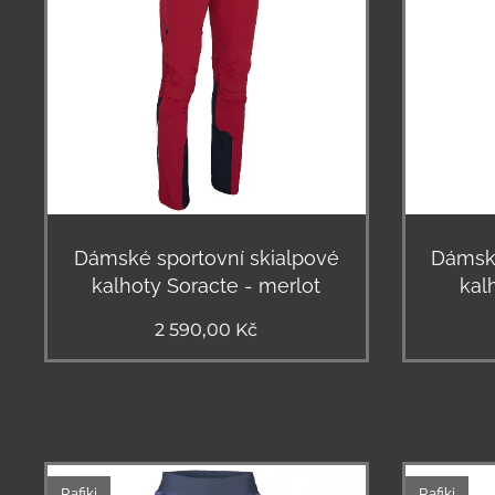
Dámské sportovní skialpové
Dámské
kalhoty Soracte - merlot
kal
2 590,00
Kč
Rafiki
Rafiki