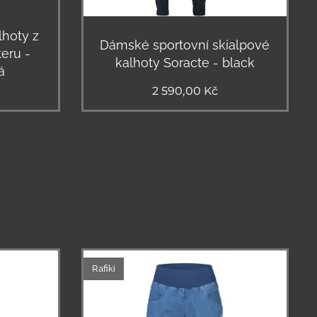
lhoty z
Dámské sportovní skialpové
eru -
kalhoty Soracte - black
á
2 590,00
Kč
Rafiki