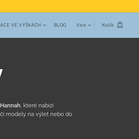
RÁCE VE VÝŠKÁCH
BLOG
Více
Košík
y
Hannah
, které nabízí
ehčí modely na výlet nebo do