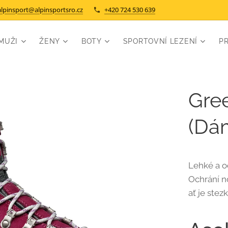
alpinsport@alpinsportsro.cz
+420 724 530 639
MUŽI
ŽENY
BOTY
SPORTOVNÍ LEZENÍ
P
Gre
(Dá
Lehké a o
Ochrání n
ať je stez