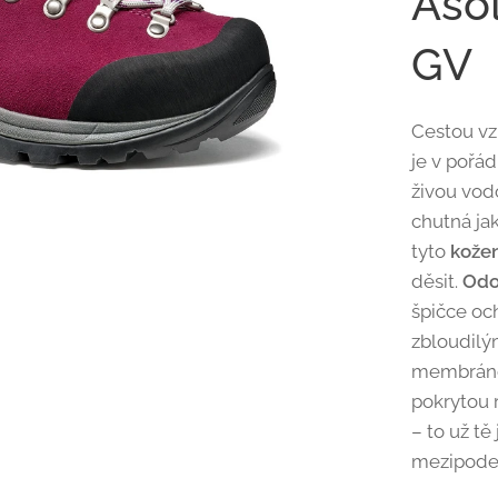
Aso
GV
Cestou vzh
je v pořá
živou vod
chutná ja
tyto
kože
děsit.
Odo
špičce oc
zbloudilým
membráno
pokrytou r
– to už t
mezipode