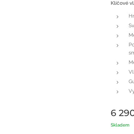
Klíčové vl
Hm
Sv
M
Po
s
Me
Vl
G
Vy
6 29
Skladem