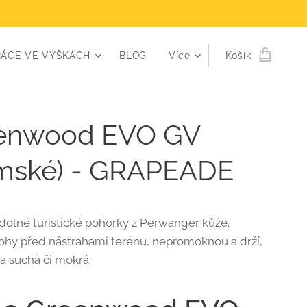
RÁCE VE VÝŠKÁCH
BLOG
Více
Košík
enwood EVO GV
mské) - GRAPEADE
dolné turistické pohorky z Perwanger kůže.
ohy před nástrahami terénu, nepromoknou a drží,
ka suchá či mokrá.