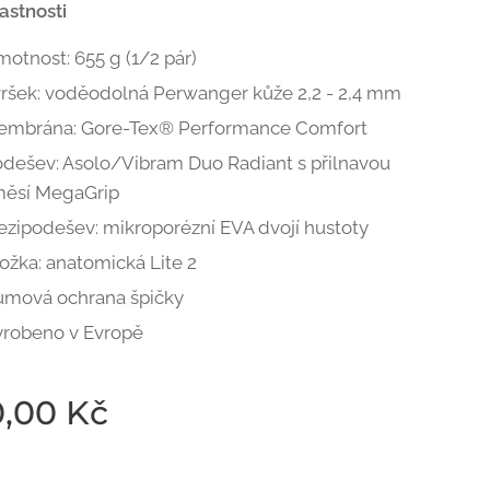
astnosti
otnost: 655 g (1/2 pár)
ršek: voděodolná Perwanger kůže 2,2 - 2,4 mm
embrána: Gore-Tex® Performance Comfort
dešev: Asolo/Vibram Duo Radiant s přilnavou
měsí MegaGrip
zipodešev: mikroporézní EVA dvojí hustoty
ožka: anatomická Lite 2
umová ochrana špičky
robeno v Evropě
0,00
Kč