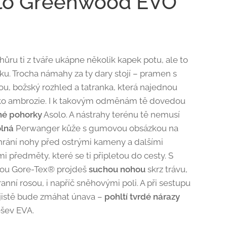
lo Greenwood EVO
ůru ti z tváře ukápne několik kapek potu, ale to
dku. Trocha námahy za ty dary stojí – pramen s
ou, božský rozhled a tatranka, která najednou
ko ambrozie. I k takovým odměnám tě dovedou
né
pohorky
Asolo. A nástrahy terénu tě nemusí
lná
Perwanger kůže s gumovou obsázkou na
hrání nohy před ostrými kameny a dalšími
i předměty, které se ti připletou do cesty. S
u Gore-Tex® projdeš
suchou nohou
skrz trávu,
anní rosou, i napříč sněhovými poli. A při sestupu
ě jistě bude zmáhat únava –
pohltí tvrdé nárazy
šev EVA.