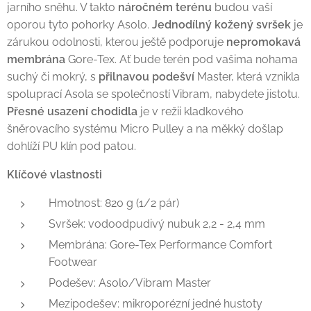
jarního sněhu. V takto
náročném terénu
budou vaší
oporou tyto pohorky Asolo.
Jednodílný kožený svršek
je
zárukou odolnosti, kterou ještě podporuje
nepromokavá
membrána
Gore-Tex. Ať bude terén pod vašima nohama
suchý či mokrý, s
přilnavou podešví
Master, která vznikla
spoluprací Asola se společností Vibram, nabydete jistotu.
Přesné usazení chodidla
je v režii kladkového
šněrovacího systému Micro Pulley a na měkký došlap
dohlíží PU klín pod patou.
Klíčové vlastnosti
Hmotnost: 820 g (1/2 pár)
Svršek: vodoodpudivý nubuk 2,2 - 2,4 mm
Membrána: Gore-Tex Performance Comfort
Footwear
Podešev: Asolo/Vibram Master
Mezipodešev: mikroporézní jedné hustoty