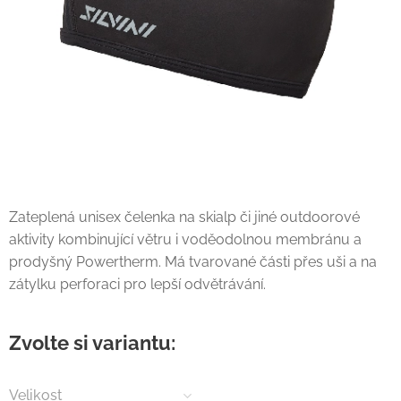
Zateplená unisex čelenka na skialp či jiné outdoorové
aktivity kombinující větru i voděodolnou membránu a
prodyšný Powertherm. Má tvarované části přes uši a na
zátylku perforaci pro lepší odvětrávání.
Zvolte si variantu:
Velikost