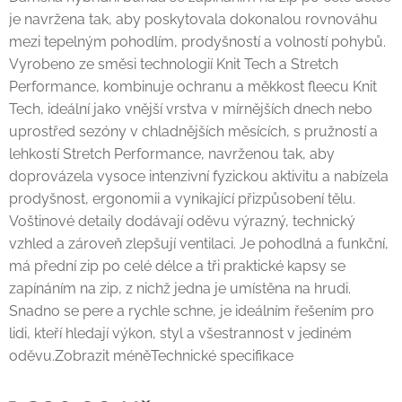
je navržena tak, aby poskytovala dokonalou rovnováhu
mezi tepelným pohodlím, prodyšností a volností pohybů.
Vyrobeno ze směsi technologií Knit Tech a Stretch
Performance, kombinuje ochranu a měkkost fleecu Knit
Tech, ideální jako vnější vrstva v mírnějších dnech nebo
uprostřed sezóny v chladnějších měsících, s pružností a
lehkostí Stretch Performance, navrženou tak, aby
doprovázela vysoce intenzivní fyzickou aktivitu a nabízela
prodyšnost, ergonomii a vynikající přizpůsobení tělu.
Voštinové detaily dodávají oděvu výrazný, technický
vzhled a zároveň zlepšují ventilaci. Je pohodlná a funkční,
má přední zip po celé délce a tři praktické kapsy se
zapínáním na zip, z nichž jedna je umístěna na hrudi.
Snadno se pere a rychle schne, je ideálním řešením pro
lidi, kteří hledají výkon, styl a všestrannost v jediném
oděvu.Zobrazit méněTechnické specifikace