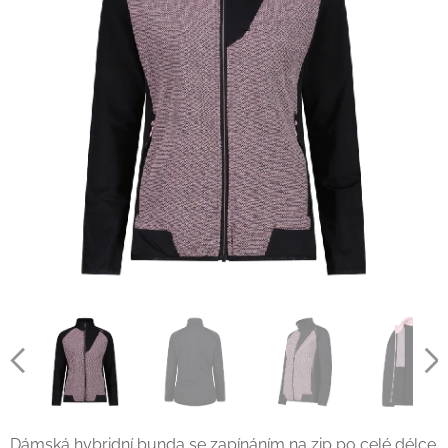
Dámská hybridní bunda se zapínáním na zip po celé délce