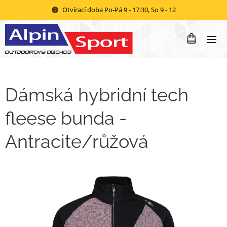
Otvírací doba Po-Pá 9 - 17:30, So 9 - 12
Dámská hybridní tech
fleese bunda -
Antracite/růžová