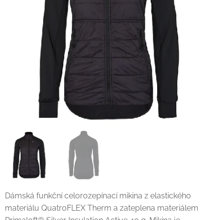
Dámská funkční celorozepínací mikina z elastického
materiálu QuatroFLEX Therm a zateplena materiálem