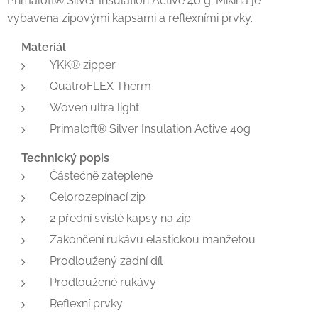
Primaloft® Silver Insulation Active 40 g. Mikina je
vybavena zipovými kapsami a reflexními prvky.
Materiál
YKK® zipper
QuatroFLEX Therm
Woven ultra light
Primaloft® Silver Insulation Active 40g
Technický popis
Částečně zateplené
Celorozepínací zip
2 přední svislé kapsy na zip
Zakončení rukávu elastickou manžetou
Prodloužený zadní díl
Prodloužené rukávy
Reflexní prvky