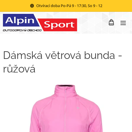
Otvírací doba Po-Pá 9 - 17:30, So 9 - 12
Dámská větrová bunda -
růžová