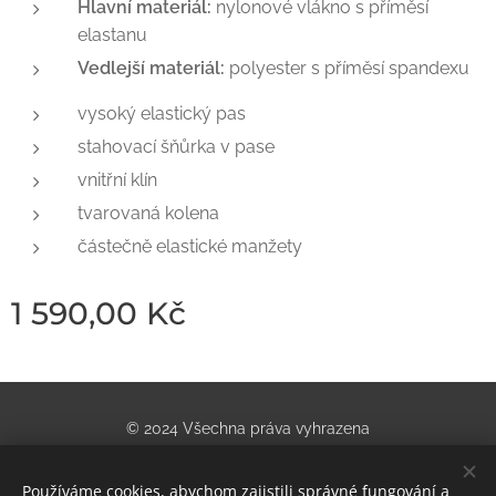
Hlavní materiál:
nylonové vlákno s příměsí
elastanu
Vedlejší materiál:
polyester s příměsí spandexu
vysoký elastický pas
stahovací šňůrka v pase
vnitřní klín
tvarovaná kolena
částečně elastické manžety
1 590,00
Kč
© 2024 Všechna práva vyhrazena
Obchod se sportovním vybavením | U nádraží 955/5, Teplice
Používáme cookies, abychom zajistili správné fungování a