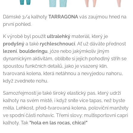
Dámské 3/4 kalhoty
TARRAGONA
vás zaujmou hned na
první pohled.
K výrobě byl použit
ultralehký
materiál, který je
prodyšný
a také
rychleschnoucí
. Ať už dáváte přednost
lezení
,
boulderingu
, józe nebo jakýmkoliv jiným
dynamickým aktivitám, oblíbíte si jejich pohodlný střih se
spoustou funkčních detailů, jako je vsazený klín,
tvarovaná kolena, která netáhnou a nevyjedou nahoru,
když zvednete nohu.
Samozřejmostí je také široký elastický pas, který udrží
kalhoty na svém místě, i když sníte více tapas, než byste
měla. Lehkost, před-tvarovaná kolena, poloviční manžety
ve spodní části nohavic. Třemi slovy: multisportovní capri
kalhoty. Tak
"hola en las rocas, chica!"