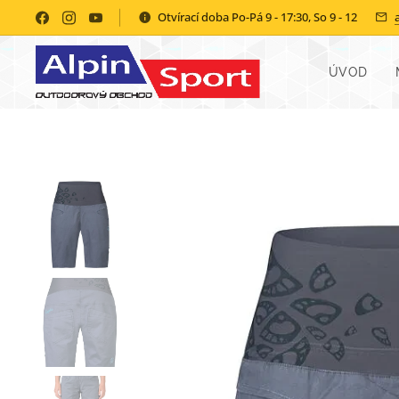
Otvírací doba Po-Pá 9 - 17:30, So 9 - 12
ÚVOD