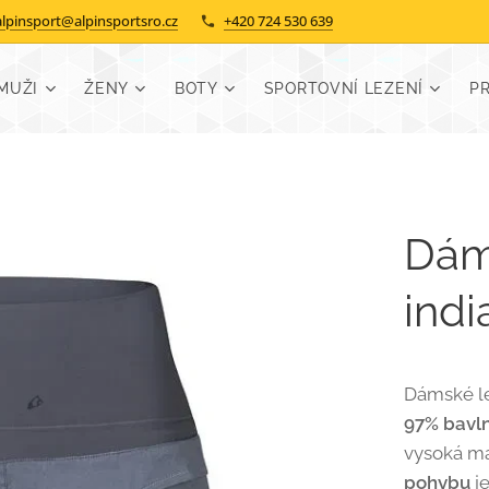
alpinsport@alpinsportsro.cz
+420 724 530 639
MUŽI
ŽENY
BOTY
SPORTOVNÍ LEZENÍ
P
Dáms
indi
Dámské le
97% bavl
vysoká ma
pohybu
je