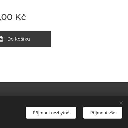
,00
Kč
Do košíku
Cookies
Přijmout nezbytné
Přijmout vše