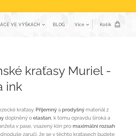
RÁCE VE VÝŠKÁCH
BLOG
Více
Košík
ké kraťasy Muriel -
a ink
zecké kraťasy.
Příjemný
a
prodyšný
materiál z
ny
doplněný o
elastan
, k tomu opravdu široká a
nžeta v pase, vsazený klín pro
maximální rozsah
dnoduše zaručí, že se v těchto kraťasech budete