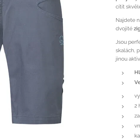
cítit skvě
Najdete n
dvojité
zi
Jsou perf
skalách, 
jinou aktiv
Hl
Ve
vy
2 
za
vn
ka