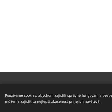
© 2024 Všechna práva vyhrazena
Používáme cookies, abychom zajistili správné fungování a bezp
Obchod se sportovním vybavením | U nádraží 955/5, Teplice
můžeme zajistit tu nejlepší zkušenost při jejich návštěvě.