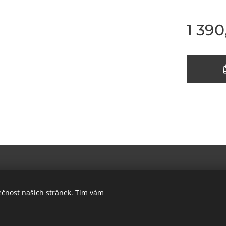
1 390
ečnost našich stránek. Tím vám