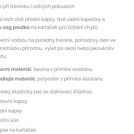
le při tréninku i ostrých pokusech.
a nich dvě přední kapsy, dvě zadní kapsičky a
g-zag poutko
na kartáček pro čištění chytů.
ektní volbou na pořádný trénink, pohodový den ve
procházku přírodou, výlet po okolí nebo jakoukoliv
itu.
avní materiál:
bavlna s příměsí elastanu
dlejší materiál:
polyester s příměsí elastanu
soký elastický pas se stahovací šňůrkou
hlavní kapsy
dní kapsy
itřní klín
psa na kartáček