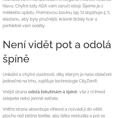
hlavu. Chytré šaty ADA vám zaručí obojí. Šijeme je z
měkkého úpletu. Prémiovou bavlnu (95 %) doplňuje 5 %
elastanu, aby byly pružnější, krásně držely tvar a
perfektně vám seděly.
Není vidět pot a odolá
špíně
Unikátní a chytré vlastnosti, díky kterým je naše oblečení
jedinečné na trhu, zajišťuje technologie CityZen®.
Vnější strana
odolá tekutinám a špíně
, vše z ní ihned
sklepete nebo jemně setřete.
Vnitřní strana absorbuje vlhkost a rozvádí ji do větší
plochy než běžná textilie, aby látka nestudila a pot se