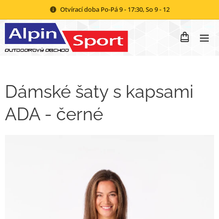
Otvírací doba Po-Pá 9 - 17:30, So 9 - 12
Dámské šaty s kapsami
ADA - černé