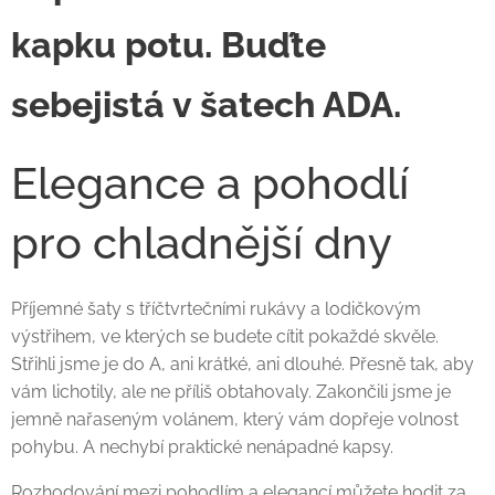
kapku potu. Buďte
sebejistá v šatech ADA.
Elegance a pohodlí
pro chladnější dny
Příjemné šaty s tříčtvrtečními rukávy a lodičkovým
výstřihem, ve kterých se budete cítit pokaždé skvěle.
Střihli jsme je do A, ani krátké, ani dlouhé. Přesně tak, aby
vám lichotily, ale ne příliš obtahovaly. Zakončili jsme je
jemně nařaseným volánem, který vám dopřeje volnost
pohybu. A nechybí praktické nenápadné kapsy.
Rozhodování mezi pohodlím a elegancí můžete hodit za