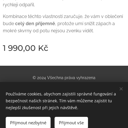
rychleji odpařil.
Kombinace těchto vlastností zaručuje, že vám v oblečení
bude
celý den příjemně
, protože umí snížit zápach a
mokré skvrny od potu nejsou zvenku vidět.
1 990,00
Kč
© 2024 Všechna práva vyhrazena
Obchod se sportovním vybavením | U nádraží 955/5, Teplice
Používáme cookies, abychom zajistili správné fungování a
Cookies
bezpečnost našich stránek. Tím vám můžeme zajistit tu
nejlepší zkušenost při jejich návštěvě.
Do košíku
Přijmout nezbytné
Přijmout vše