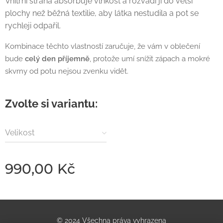
Vnitřní strana absorbuje vlhkost a rozvádí ji do větší
plochy než běžná textilie, aby látka nestudila a pot se
rychleji odpařil.
Kombinace těchto vlastností zaručuje, že vám v oblečení
bude
celý den příjemně
, protože umí snížit zápach a mokré
skvrny od potu nejsou zvenku vidět.
Zvolte si variantu:
Velikost
990,00
Kč
© 2024 Všechna práva vyhrazena