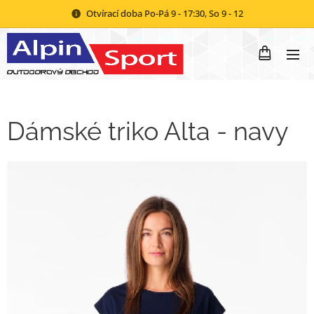
Otvírací doba Po-Pá 9 - 17:30, So 9 - 12
Dámské triko Alta - navy