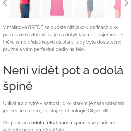
V malinové BREDĚ se budete cítit jako v peřinách díky
prémiové bavlně, která je na dotyk tak moc příjemná. Do
trička jsme přidali kapku elastanu, aby bylo dostatečně
pružné a vám perfektně padlo na tělo.
Není vidět pot a odolá
špíně
Unikátní a chytré vlastnosti, díky kterým je naše oblečení
jedinečné na trhu, zajišťuje technologie CityZen®.
Vnější strana
odolá tekutinám a špíně
, vše z ní ihned
sklepete nebo jemně setřete.