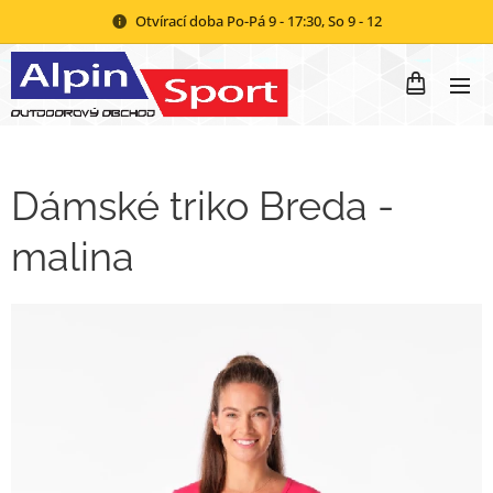
Otvírací doba Po-Pá 9 - 17:30, So 9 - 12
Dámské triko Breda -
malina