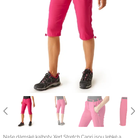
Naše dámské kalhoty Xert Stretch Capri jsou lehké a