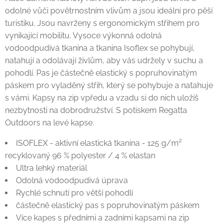
odolné vůči povětrnostním vlivům a jsou ideální pro pěší
turistiku. Jsou navrženy s ergonomickým střihem pro
vynikající mobilitu. Vysoce výkonná odolná
vodoodpudivá tkanina a tkanina Isoflex se pohybují,
natahují a odolávají živlům, aby vás udržely v suchu a
pohodlí. Pas je částečně elastický s popruhovinatým
páskem pro vyladěný střih, který se pohybuje a natahuje
s vámi. Kapsy na zip vpředu a vzadu si do nich uložíš
nezbytnosti na dobrodružství. S potiskem Regatta
Outdoors na levé kapse.
ISOFLEX - aktivní elastická tkanina - 125 g/m²
recyklovaný 96 % polyester / 4 % elastan
Ultra lehký materiál
Odolná vodoodpudivá úprava
Rychlé schnutí pro větší pohodlí
částečně elastický pas s popruhovinatým páskem
Více kapes s předními a zadními kapsami na zip