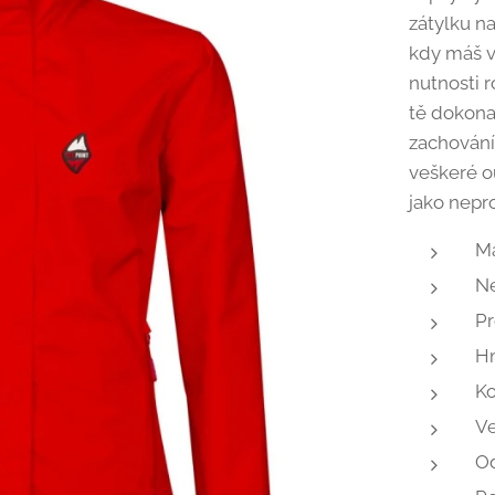
zátylku n
kdy máš v
nutnosti 
tě dokona
zachování
veškeré ou
jako nep
Ma
N
Pr
H
Ko
Ve
Od