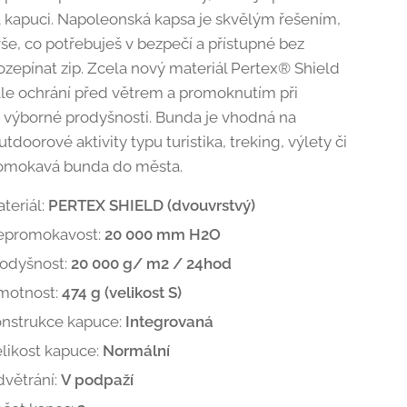
a kapuci. Napoleonská kapsa je skvělým řešením,
še, co potřebuješ v bezpečí a přístupné bez
rozepínat zip. Zcela nový materiál Pertex® Shield
le ochrání před větrem a promoknutím při
 výborné prodyšnosti. Bunda je vhodná na
tdoorové aktivity typu turistika, treking, výlety či
romokavá bunda do města.
teriál:
PERTEX SHIELD (dvouvrstvý)
epromokavost:
20 000 mm H2O
odyšnost:
20 000 g/ m2 / 24hod
motnost:
474 g (velikost S)
nstrukce kapuce:
Integrovaná
likost kapuce:
Normální
větrání:
V podpaží