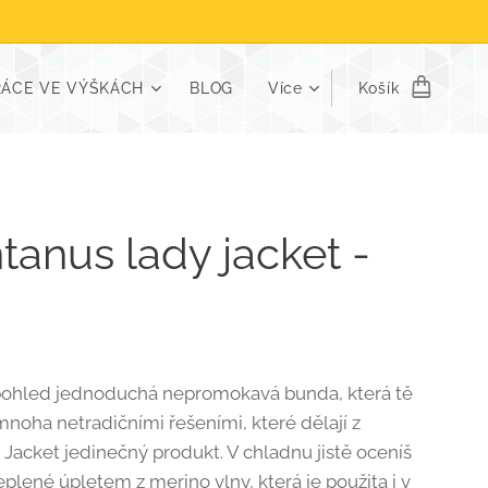
RÁCE VE VÝŠKÁCH
BLOG
Více
Košík
anus lady jacket -
pohled jednoduchá nepromokavá bunda, která tě
mnoha netradičními řešeními, které dělají z
Jacket jedinečný produkt. V chladnu jistě oceníš
plené úpletem z merino vlny, která je použita i v