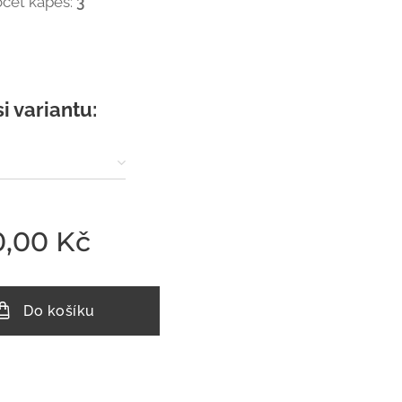
čet kapes:
3
si variantu:
0,00
Kč
Do košíku