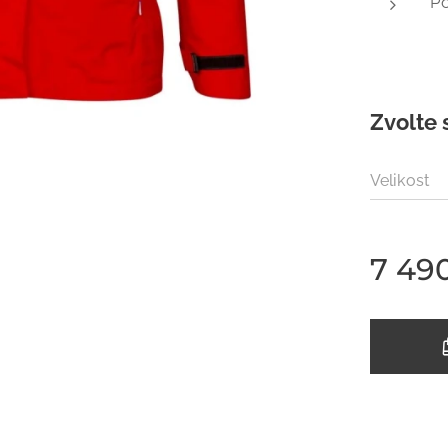
Po
Zvolte 
Velikost
7 49