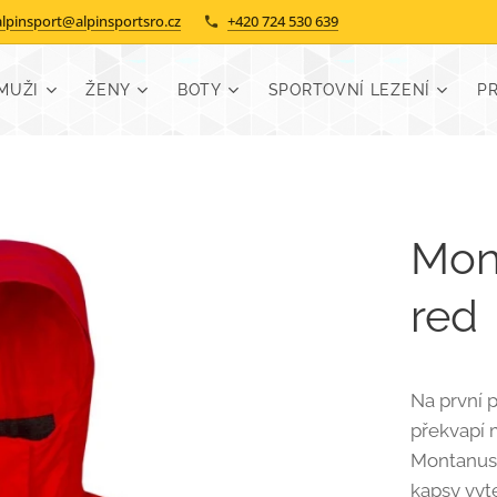
alpinsport@alpinsportsro.cz
+420 724 530 639
MUŽI
ŽENY
BOTY
SPORTOVNÍ LEZENÍ
P
Mont
red
Na první 
překvapí 
Montanus 
kapsy vyte