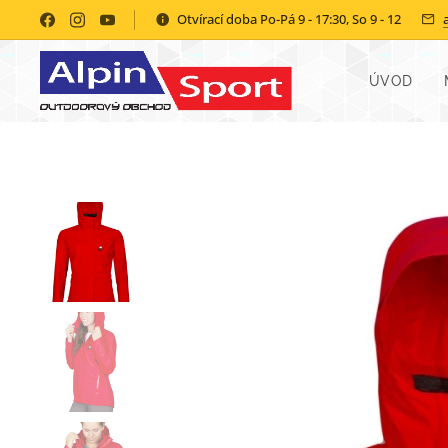
Otvírací doba Po-Pá 9 - 17:30, So 9 - 12
ÚVOD