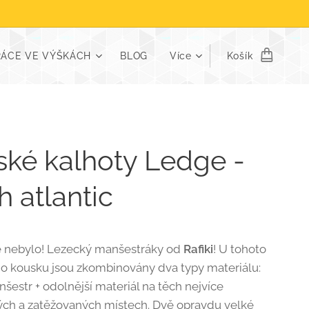
RÁCE VE VÝŠKÁCH
BLOG
Více
Košík
ské kalhoty Ledge -
h atlantic
tě nebylo! Lezecký manšestráky od
Rafiki
! U tohoto
ho kousku jsou zkombinovány dva typy materiálu:
šestr + odolnější materiál na těch nejvíce
h a zatěžovaných místech. Dvě opravdu velké