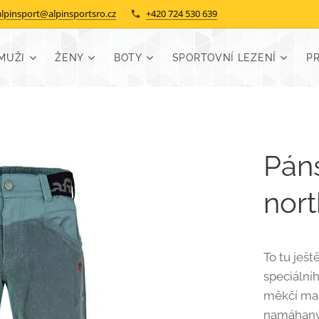
alpinsport@alpinsportsro.cz
+420 724 530 639
MUŽI
ŽENY
BOTY
SPORTOVNÍ LEZENÍ
P
Pán
nort
To tu ješ
speciální
měkčí man
namáhanýc