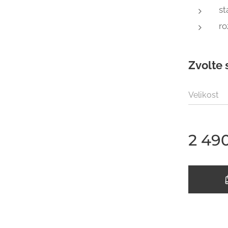
st
ro
Zvolte 
Velikost
2 49