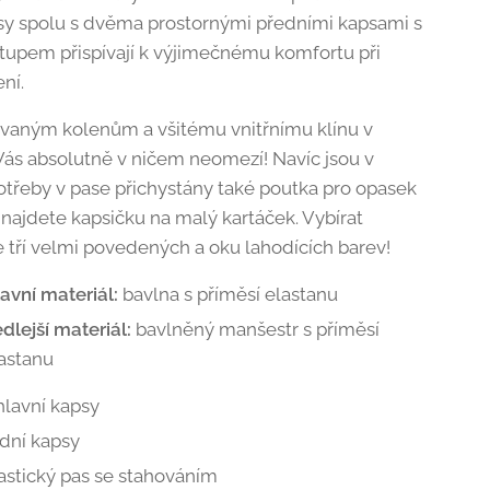
sy spolu s dvěma prostornými předními kapsami s
tupem přispívají k výjimečnému komfortu při
ení.
ovaným kolenům a všitému vnitřnímu klínu v
Vás absolutně v ničem neomezí! Navíc jsou v
otřeby v pase přichystány také poutka pro opasek
 najdete kapsičku na malý kartáček. Vybírat
 tří velmi povedených a oku lahodících barev!
avní materiál:
bavlna s příměsí elastanu
dlejší materiál:
bavlněný manšestr s příměsí
astanu
hlavní kapsy
dní kapsy
astický pas se stahováním