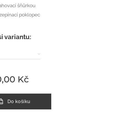
ahovací šňůrkou
zepínací poklopec
si variantu:
0,00
Kč
Do košíku