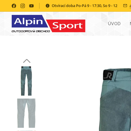
Otvírací doba Po-Pá 9 - 17:30, So 9 - 12
ÚVOD