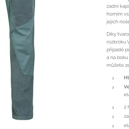
zadní kap
horním vs
jejich noš
Díky tvar
rozkroku 
případě p
a na boku
můžete ze
Hl
Ve
el
2 
za
el