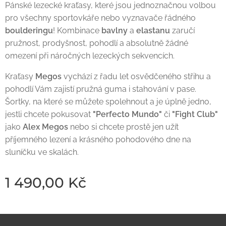
Pánské lezecké kraťasy, které jsou jednoznačnou volbou
pro všechny sportovkáře nebo vyznavače řádného
boulderingu
! Kombinace
bavlny
a
elastanu
zaručí
pružnost, prodyšnost, pohodlí a absolutně žádné
omezení při náročných lezeckých sekvencích.
Kraťasy
Megos
vychází z řadu let osvědčeného střihu a
pohodlí Vám zajistí pružná guma i stahování v pase.
Šortky, na které se můžete spolehnout a je úplně jedno,
jestli chcete pokusovat
"Perfecto Mundo"
či
"Fight Club"
jako
Alex Megos
nebo si chcete prostě jen užít
příjemného lezení a krásného pohodového dne na
sluníčku ve skalách.
1 490,00
Kč