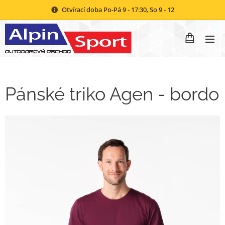
Otvírací doba Po-Pá 9 - 17:30, So 9 - 12
Pánské triko Agen - bordo