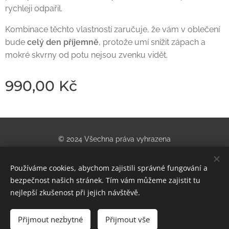
rychleji odpařil.
Kombinace těchto vlastností zaručuje, že vám v oblečení
bude
celý den příjemně
, protože umí snížit zápach a
mokré skvrny od potu nejsou zvenku vidět.
990,00
Kč
© 2024 Všechna práva vyhrazena
Obchod se sportovním vybavením | U nádraží 955/5, Teplice
Používáme cookies, abychom zajistili správné fungování a
Cookies
bezpečnost našich stránek. Tím vám můžeme zajistit tu
nejlepší zkušenost při jejich návštěvě.
Do košíku
Přijmout nezbytné
Přijmout vše