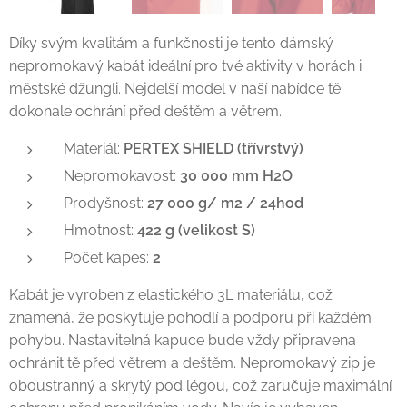
Díky svým kvalitám a funkčnosti je tento dámský
nepromokavý kabát ideální pro tvé aktivity v horách i
městské džungli. Nejdelší model v naší nabídce tě
dokonale ochrání před deštěm a větrem.
Materiál:
PERTEX SHIELD (třívrstvý)
Nepromokavost:
30 000 mm H2O
Prodyšnost:
27 000 g/ m2 / 24hod
Hmotnost:
422 g (velikost S)
Počet kapes:
2
Kabát je vyroben z elastického 3L materiálu, což
znamená, že poskytuje pohodlí a podporu při každém
pohybu. Nastavitelná kapuce bude vždy připravena
ochránit tě před větrem a deštěm. Nepromokavý zip je
oboustranný a skrytý pod légou, což zaručuje maximální