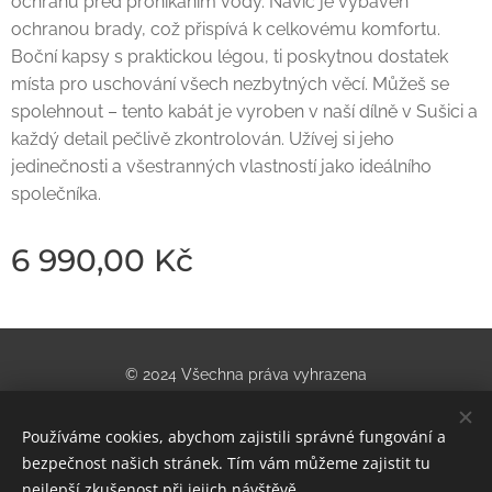
ochranu před pronikáním vody. Navíc je vybaven
ochranou brady, což přispívá k celkovému komfortu.
Boční kapsy s praktickou légou, ti poskytnou dostatek
místa pro uschování všech nezbytných věcí. Můžeš se
spolehnout – tento kabát je vyroben v naší dílně v Sušici a
každý detail pečlivě zkontrolován. Užívej si jeho
jedinečnosti a všestranných vlastností jako ideálního
společníka.
6 990,00
Kč
© 2024 Všechna práva vyhrazena
Obchod se sportovním vybavením | U nádraží 955/5, Teplice
Používáme cookies, abychom zajistili správné fungování a
Cookies
bezpečnost našich stránek. Tím vám můžeme zajistit tu
nejlepší zkušenost při jejich návštěvě.